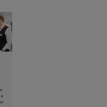
un
 e
noi