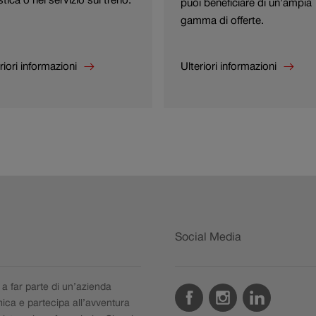
puoi beneficiare di un’ampia
gamma di offerte.
riori informazioni
Ulteriori informazioni
riori informazioni su
Ulteriori informazioni su
i liberi.
Mondi professionali
Elvetino.
Social Media
 a far parte di un’azienda
Facebook
Instagram
LinkedIn
ica e partecipa all’avventura