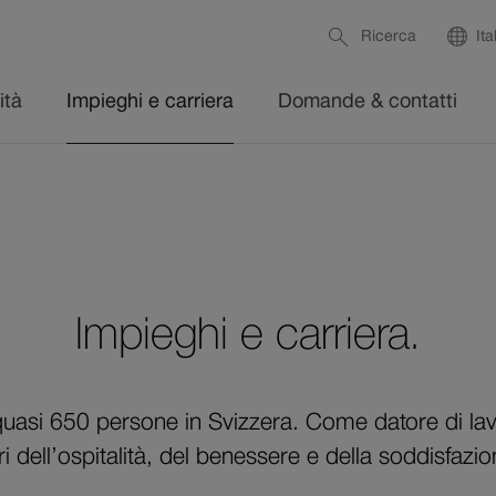
Service
Aprire
Ca
Ricerca
Ita
links
la
lin
Navigazione
Percorso
ità
Impieghi e carriera
Domande & contatti
Li
attiva
di
pro
navigazione
attivo
 e
sionali
Impieghi e carriera.
o
quasi 650 persone in Svizzera. Come datore di lavo
ri dell’ospitalità, del benessere e della soddisfazion