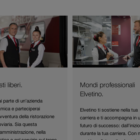
ti liberi.
Mondi professionali
Elvetino.
i parte di un’azienda
amica e parteciperai
Elvetino ti sostiene nella tua
avventura della ristorazione
carriera e ti accompagna in 
oviaria. Sia questa
futuro di successo: dall’inizio
’amministrazione, nella
durante la tua carriera. Con 
stica o nel servizio sul treno.