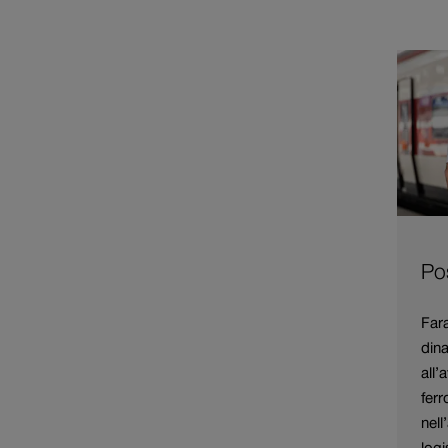
Pos
Fara
din
all’
ferr
nell
logi