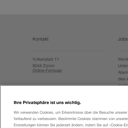
Fusszeile
Kontakt
Jobs
Vulkanplatz 11
Werde
8048
Zürich
Unte
Online-Formular
Aben
dies 
zentr
Logist
Ihre Privatsphäre ist uns wichtig.
Offen
Wir verwenden Cookies, um Erkenntnisse über die Besuche unserer 
fortlaufend zu verbessern. Bestimmte Cookies stammen von unseren 
Einstellungen können Sie jederzeit ändern, indem Sie auf «Cookie-Ei