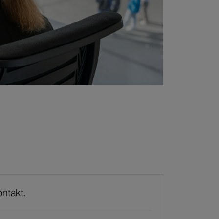
terführender
ntakt.
alt