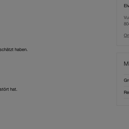
El
Vu
80
On
eschätzt haben.
M
Gr
tört hat.
Re