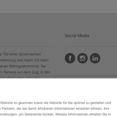
Social Media
 Teil einer dynamischen
Facebook
Instagram
LinkedIn
rnehmung und mach mit beim
teuer Bahngastronomie. Sei
im Service auf dem Zug, in den
alen Bereichen oder der
ik.
e Stellen
Website zu gewinnen sowie die Website für Sie optimal zu gestalten und
Partnern, die die damit erhobenen Informationen einsehen können. Ihre
nstellungen» am Seitenende klicken. Weitere Informationen erhalten Sie in