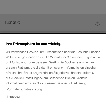
Info
zu
Lehrstellen.
Fusszeile
Kontakt
Jobs
Ihre Privatsphäre ist uns wichtig.
Wir verwenden Cookies, um Erkenntnisse über die Besuche unserer
Website zu gewinnen sowie die Website für Sie optimal zu gestalten
Social Media
und fortlaufend zu verbessern. Bestimmte Cookies stammen von
unseren Partnern, die die damit erhobenen Informationen einsehen
können. Ihre Einstellungen können Sie jederzeit ändern, indem Sie
Über Elvetino
auf «Cookie-Einstellungen» am Seitenende klicken. Weitere
Informationen erhalten Sie in unserer Datenschutzerklärung.
Zur Datenschutzerklärung
SBB
Disclaimer
Impressum
Uhr.
Impressum
SBB
Cookie-Einstellungen