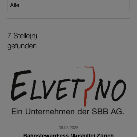
7
Stelle(n)
gefunden
06.08.2026
Bahnsteward:ess (Aushilfe) Zürich