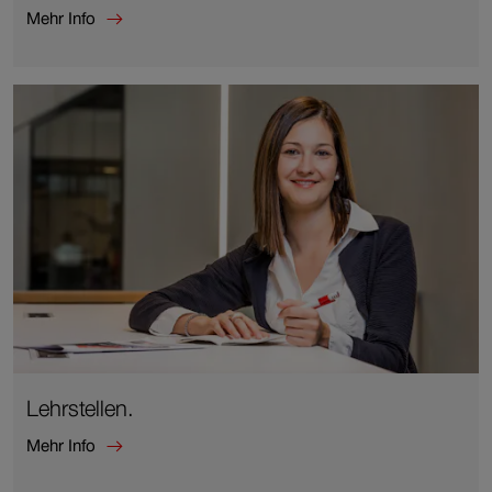
Mehr Info
Mehr
Info
zu
Fragen
zur
Bewerbung.
Lehrstellen.
Mehr Info
Mehr